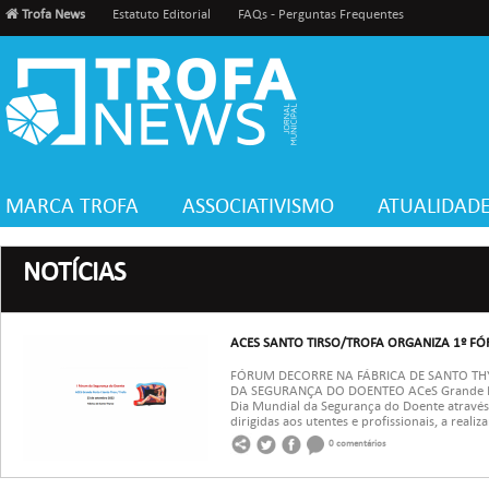
Trofa News
Estatuto Editorial
FAQs - Perguntas Frequentes
MARCA TROFA
ASSOCIATIVISMO
ATUALIDAD
NOTÍCIAS
ACES SANTO TIRSO/TROFA ORGANIZA 1º F
FÓRUM DECORRE NA FÁBRICA DE SANTO TH
DA SEGURANÇA DO DOENTEO ACeS Grande Port
Dia Mundial da Segurança do Doente através
dirigidas aos utentes e profissionais, a realiz
0 comentários