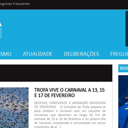
erguntas Frequentes
VISMO
ATUALIDADE
DELIBERAÇÕES
FREGUE
DOS
TROFA VIVE O CARNAVAL A 13, 15
E 17 DE FEVEREIRO
DESFILES, CONCURSOS E ANIMAÇÃO ENVOLVEM
OS TROFENSES O Concelho da Trofa prepara-se
para celebrar o Carnaval com um conjunto de
iniciativas que decorrem ao longo do fim de
semana de 13 a 15 de fevereiro e no próprio Dia
de Carnaval, envolvendo a comunidade em vários
momentos de a(...)