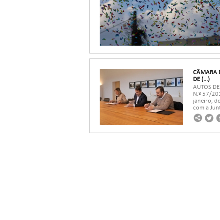
CÂMARA D
DE (...)
AUTOS DE
N.º 57/20
janeiro, d
com a Junt