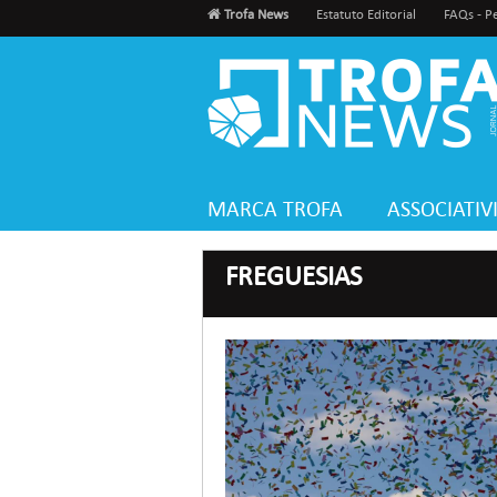
Trofa News
Estatuto Editorial
FAQs - P
MARCA TROFA
ASSOCIATI
FREGUESIAS