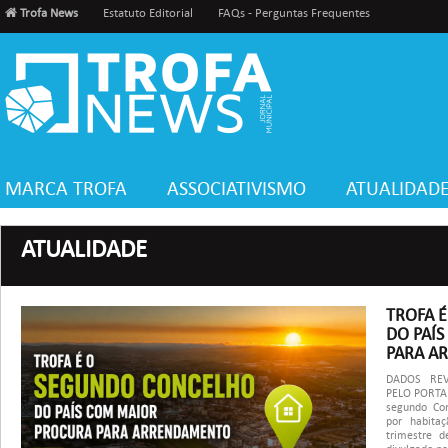
Trofa News
Estatuto Editorial
FAQs - Perguntas Frequentes
MARCA TROFA
ASSOCIATIVISMO
ATUALIDAD
ATUALIDADE
TROFA 
DO PAÍ
PARA AR
DADOS RE
PELO PORTAL
segundo Co
por habita
trimestre 