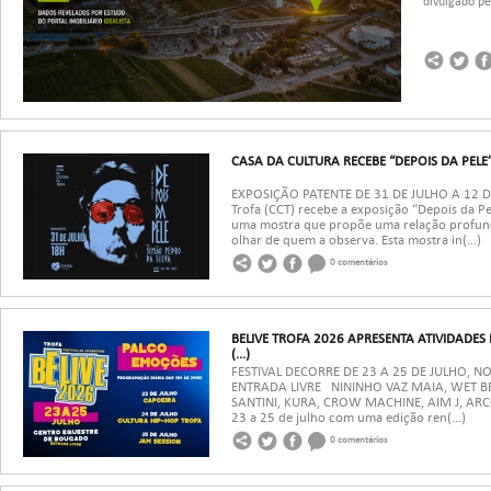
divulgado pel
CASA DA CULTURA RECEBE “DEPOIS DA PELE”
EXPOSIÇÃO PATENTE DE 31 DE JULHO A 12 D
Trofa (CCT) recebe a exposição “Depois da Pel
uma mostra que propõe uma relação profunda 
olhar de quem a observa. Esta mostra in(...)
0 comentários
BELIVE TROFA 2026 APRESENTA ATIVIDADES
(...)
FESTIVAL DECORRE DE 23 A 25 DE JULHO,
ENTRADA LIVRE NININHO VAZ MAIA, WET B
SANTINI, KURA, CROW MACHINE, AIM J, ARCO
23 a 25 de julho com uma edição ren(...)
0 comentários