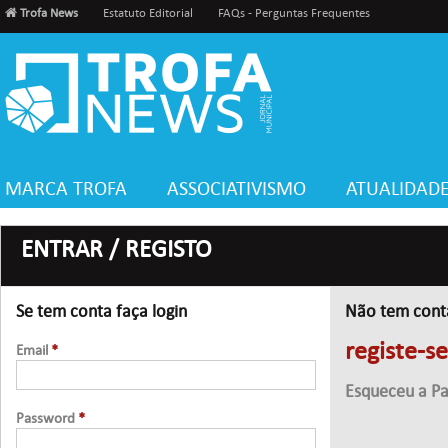
Trofa News
Estatuto Editorial
FAQs - Perguntas Frequentes
MARCA TROFA
ASSOCIATIVISMO
ATUALIDAD
ENTRAR / REGISTO
Se tem conta faça login
Não tem cont
registe-s
Email
*
Esqueceu a P
Password
*