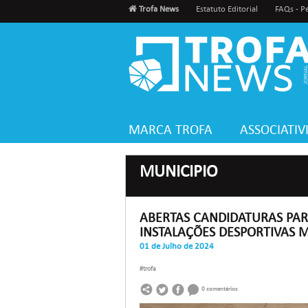
Trofa News
Estatuto Editorial
FAQs - P
MARCA TROFA
ASSOCIATI
MUNICIPIO
ABERTAS CANDIDATURAS PAR
INSTALAÇÕES DESPORTIVAS M
01 de Julho de 2024
#trofa
0 comentários