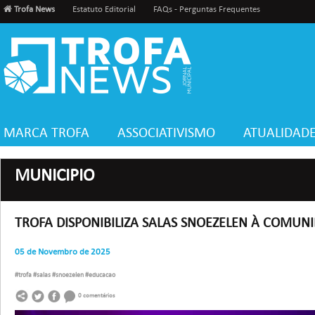
Trofa News
Estatuto Editorial
FAQs - Perguntas Frequentes
MARCA TROFA
ASSOCIATIVISMO
ATUALIDAD
MUNICIPIO
TROFA DISPONIBILIZA SALAS SNOEZELEN À COMUN
05 de Novembro de 2025
#trofa #salas #snoezelen #educacao
0 comentários