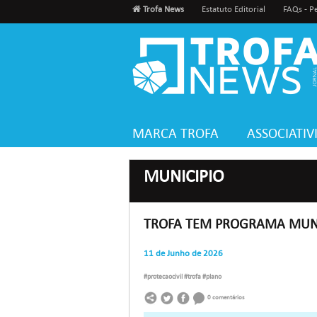
Trofa News
Estatuto Editorial
FAQs - P
MARCA TROFA
ASSOCIATI
MUNICIPIO
TROFA TEM PROGRAMA MUNI
11 de Junho de 2026
#protecaocivil #trofa #plano
0 comentários