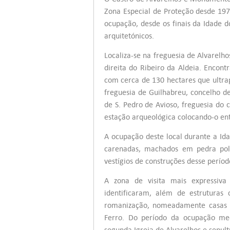
Zona Especial de Proteção desde 197
ocupação, desde os finais da Idade 
arquitetónicos.
Localiza-se na freguesia de Alvarel
direita do Ribeiro da Aldeia. Encon
com cerca de 130 hectares que ultrap
freguesia de Guilhabreu, concelho 
de S. Pedro de Avioso, freguesia do
estação arqueológica colocando-o ent
A ocupação deste local durante a Id
carenadas, machados em pedra poli
vestígios de construções desse períod
A zona de visita mais expressiva
identificaram, além de estruturas c
romanização, nomeadamente casas 
Ferro. Do período da ocupação medi
segunda Igreja de Alvarelhos e sepul