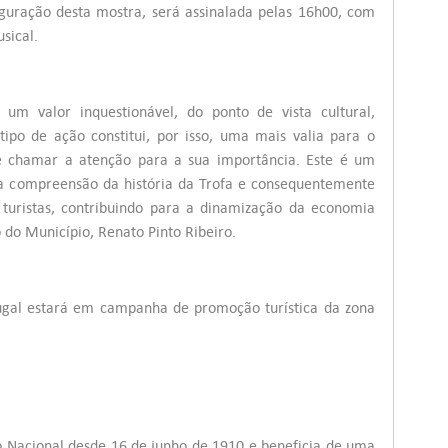
guração desta mostra, será assinalada pelas 16h00, com
ical.
 um valor inquestionável, do ponto de vista cultural,
te tipo de ação constitui, por isso, uma mais valia para o
te chamar a atenção para a sua importância. Este é um
a compreensão da história da Trofa e consequentemente
 turistas, contribuindo para a dinamização da economia
o do Município, Renato Pinto Ribeiro.
ugal estará em campanha de promoção turística da zona
 Nacional desde 16 de junho de 1910 e beneficia de uma