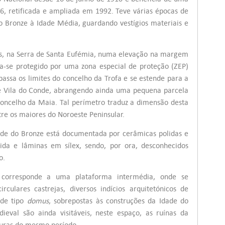
6, retificada e ampliada em 1992. Teve várias épocas de
do Bronze à Idade Média, guardando vestígios materiais e
hos, na Serra de Santa Eufémia, numa elevação na margem
tra-se protegido por uma zona especial de proteção (ZEP)
assa os limites do concelho da Trofa e se estende para a
de Vila do Conde, abrangendo ainda uma pequena parcela
 concelho da Maia. Tal perímetro traduz a dimensão desta
re os maiores do Noroeste Peninsular.
ade do Bronze está documentada por cerâmicas polidas e
da e lâminas em sílex, sendo, por ora, desconhecidos
o.
 corresponde a uma plataforma intermédia, onde se
irculares castrejas, diversos indícios arquitetónicos de
de tipo
domus
, sobrepostas às construções da Idade do
eval são ainda visitáveis, neste espaço, as ruínas da
turas do mesmo período.