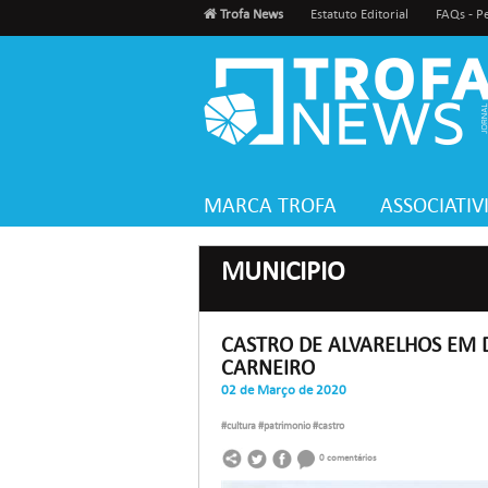
Trofa News
Estatuto Editorial
FAQs - P
MARCA TROFA
ASSOCIATI
MUNICIPIO
CASTRO DE ALVARELHOS EM 
CARNEIRO
02 de Março de 2020
#cultura #patrimonio #castro
0 comentários