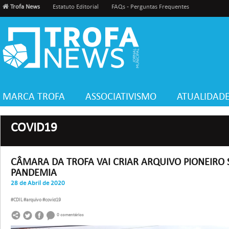
Trofa News
Estatuto Editorial
FAQs - Perguntas Frequentes
MARCA TROFA
ASSOCIATIVISMO
ATUALIDAD
COVID19
CÂMARA DA TROFA VAI CRIAR ARQUIVO PIONEIRO 
PANDEMIA
28 de Abril de 2020
#CDIL
#arquivo
#covid19
0 comentários