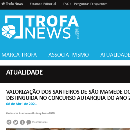
Trofa News
Estatuto Editorial
FAQs - Perguntas Frequentes
MARCA TROFA
ASSOCIATIVISMO
ATUALIDAD
ATUALIDADE
VALORIZAÇÃO DOS SANTEIROS DE SÃO MAMEDE 
DISTINGUIDA NO CONCURSO AUTARQUIA DO ANO 
08 de Abril de 2021
#artesacra
#santeiros
#AutarquiaAno2020
0 comentários