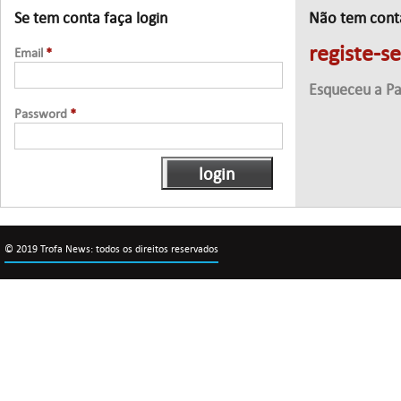
Se tem conta faça login
Não tem cont
registe-s
Email
*
Esqueceu a P
Password
*
© 2019 Trofa News: todos os direitos reservados