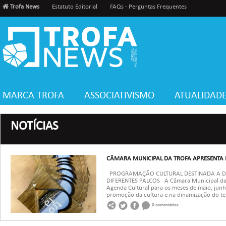
Trofa News
Estatuto Editorial
FAQs - Perguntas Frequentes
MARCA TROFA
ASSOCIATIVISMO
ATUALIDAD
NOTÍCIAS
CÂMARA MUNICIPAL DA TROFA APRESENTA
PROGRAMAÇÃO CULTURAL DESTINADA A DIF
DIFERENTES PALCOS A Câmara Municipal da 
Agenda Cultural para os meses de maio, jun
promoção da cultura e na dinamização do terr
0 comentários