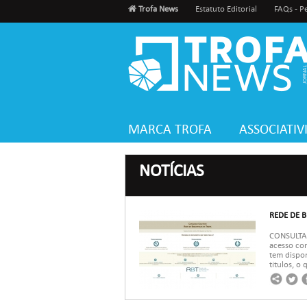
Trofa News
Estatuto Editorial
FAQs - P
MARCA TROFA
ASSOCIATI
NOTÍCIAS
REDE DE 
CONSULTA 
acesso com
tem dispon
títulos, o 