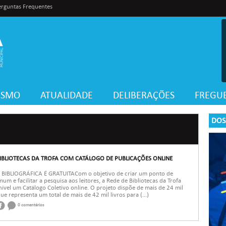
erguntas Frequentes
VISMO
ATUALIDADE
DELIBERAÇÕES
FREGUE
DOS
BIBLIOTECAS DA TROFA COM CATÁLOGO DE PUBLICAÇÕES ONLINE
BIBLIOGRÁFICA É GRATUITACom o objetivo de criar um ponto de
um e facilitar a pesquisa aos leitores, a Rede de Bibliotecas da Trofa
ível um Catálogo Coletivo online. O projeto dispõe de mais de 24 mil
que representa um total de mais de 42 mil livros para (...)
0 comentários