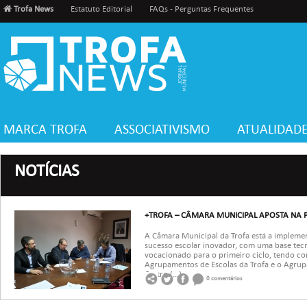
Trofa News
Estatuto Editorial
FAQs - Perguntas Frequentes
MARCA TROFA
ASSOCIATIVISMO
ATUALIDAD
NOTÍCIAS
+TROFA – CÂMARA MUNICIPAL APOSTA NA
A Câmara Municipal da Trofa está a implem
sucesso escolar inovador, com uma base tecn
vocacionado para o primeiro ciclo, tendo co
Agrupamentos de Escolas da Trofa e o Agru
Castro.(...)
0 comentários