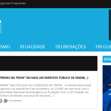
erguntas Frequentes
VISMO
ATUALIDADE
DELIBERAÇÕES
FREGUE
DOS
TREMEU NA TROFA” EM MAIS UM EXERCÍCIO PÚBLICO DE SENSIB(...)
 TREME” NAS ESCOLAS DO CONCELHO DA TROFA A Câmara Municipal
organizou na manhã de 9 de novembro, às 11h09, em parceria com a
toridade Nacional de Emergência e Proteção Civil, a 10.ª edição do
Público de âmbito nacional de Sensibil(...)
0 comentários