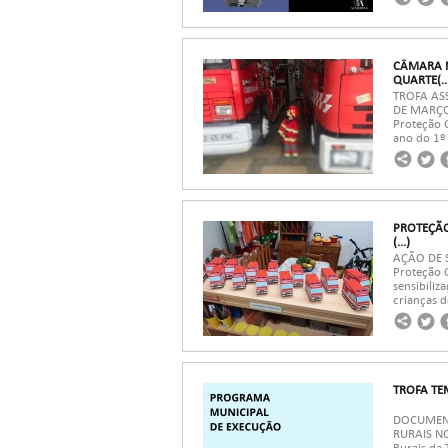
CÂMARA M
QUARTE(..
TROFA AS
DE MARÇO 
Proteção C
ano do 1º 
PROTEÇÃO
(...)
AÇÃO DE 
Proteção 
sensibiliz
crianças d
TROFA TE
DOCUMENT
RURAIS NO