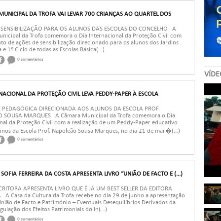
UNICIPAL DA TROFA VAI LEVAR 700 CRIANÇAS AO QUARTEL DOS
 SENSIBILIZAÇÃO PARA OS ALUNOS DAS ESCOLAS DO CONCELHO A
nicipal da Trofa comemora o Dia Internacional da Proteção Civil com
o de ações de sensibilização direcionado para os alunos dos Jardins
 e 1º Ciclo de todas as Escolas Básica(...)
0 comentários
VÍDE
RNACIONAL DA PROTEÇÃO CIVIL LEVA PEDDY-PAPER À ESCOLA
E PEDAGÓGICA DIRECIONADA AOS ALUNOS DA ESCOLA PROF.
 SOUSA MARQUES A Câmara Municipal da Trofa comemora o Dia
nal da Proteção Civil com a realização de um Peddy-Paper educativo
unos da Escola Prof. Napoleão Sousa Marques, no dia 21 de mar�(...)
0 comentários
SOFIA FERREIRA DA COSTA APRESENTA LIVRO “UNIÃO DE FACTO E (...)
CRITORA APRESENTA LIVRO QUE É JÁ UM BEST SELLER DA EDITORA
A Casa da Cultura da Trofa recebe no dia 29 de junho a apresentação
União de Facto e Património – Eventuais Desequilíbrios Derivados da
gulação dos Efeitos Patrimoniais do In(...)
0 comentários