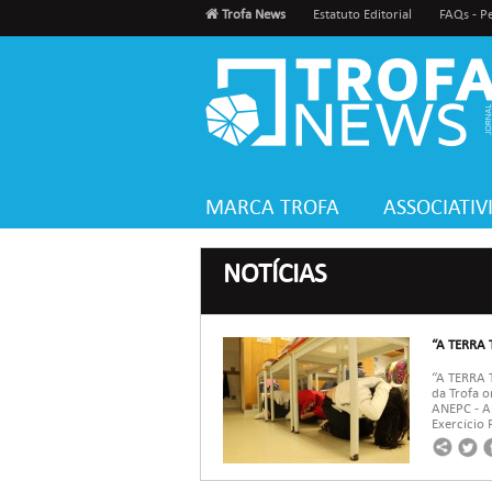
Trofa News
Estatuto Editorial
FAQs - P
MARCA TROFA
ASSOCIATI
NOTÍCIAS
“A TERRA 
“A TERRA
da Trofa 
ANEPC - Au
Exercício 