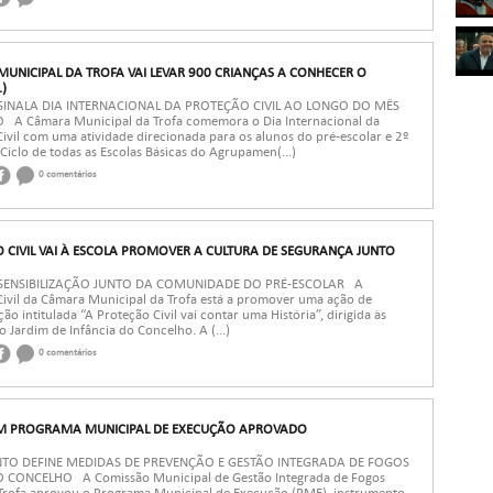
UNICIPAL DA TROFA VAI LEVAR 900 CRIANÇAS A CONHECER O
.)
SINALA DIA INTERNACIONAL DA PROTEÇÃO CIVIL AO LONGO DO MÊS
A Câmara Municipal da Trofa comemora o Dia Internacional da
ivil com uma atividade direcionada para os alunos do pré-escolar e 2º
Ciclo de todas as Escolas Básicas do Agrupamen(...)
0 comentários
 CIVIL VAI À ESCOLA PROMOVER A CULTURA DE SEGURANÇA JUNTO
SENSIBILIZAÇÃO JUNTO DA COMUNIDADE DO PRÉ-ESCOLAR A
Civil da Câmara Municipal da Trofa está a promover uma ação de
ação intitulada “A Proteção Civil vai contar uma História”, dirigida às
o Jardim de Infância do Concelho. A (...)
0 comentários
M PROGRAMA MUNICIPAL DE EXECUÇÃO APROVADO
O DEFINE MEDIDAS DE PREVENÇÃO E GESTÃO INTEGRADA DE FOGOS
 CONCELHO A Comissão Municipal de Gestão Integrada de Fogos