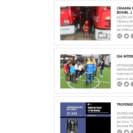
CÂMARA M
BOMB(...)
AÇÕES DE
Câmara Mu
um conjunt
de Infância
DIA INTE
ATIVIDAD
NAPOLEÃO
Internacio
para os al
TROFENSE 
JOVEM ES
ALMEDINA 
do livro “
Escassa Re