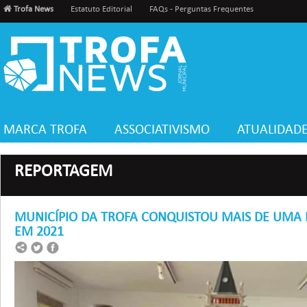
Trofa News
Estatuto Editorial
FAQs - Perguntas Frequentes
MARCA TROFA
ASSOCIATIVISMO
ATUALIDAD
REPORTAGEM
MUNICÍPIO DA TROFA CONQUISTOU MAIS DE UMA 
EM 2021